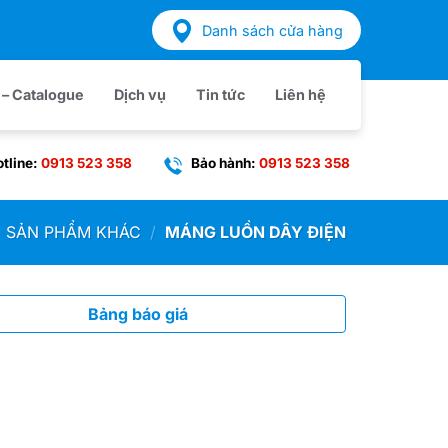
Danh sách cửa hàng
́ – Catalogue
Dịch vụ
Tin tức
Liên hệ
tline:
0913 523 358
Bảo hành:
0913 523 358
SẢN PHẨM KHÁC
/
MÁNG LUỒN DÂY ĐIỆN
Bảng báo giá