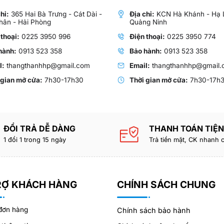
hỉ:
365 Hai Bà Trưng - Cát Dài -
Địa chỉ:
KCN Hà Khánh - Hạ 
hân - Hải Phòng
Quảng Ninh
 thoại:
0225 3950 996
Điện thoại:
0225 3950 774
hành:
0913 523 358
Bảo hành:
0913 523 358
l:
thangthanhhp@gmail.com
Email:
thangthanhhp@gmail.
 gian mở cửa:
7h30-17h30
Thời gian mở cửa:
7h30-17h
ĐỔI TRẢ DỄ DÀNG
THANH TOÁN TIỆN
1 đổi 1 trong 15 ngày
Trả tiền mặt, CK nhanh
RỢ KHÁCH HÀNG
CHÍNH SÁCH CHUNG
đơn hàng
Chính sách bảo hành