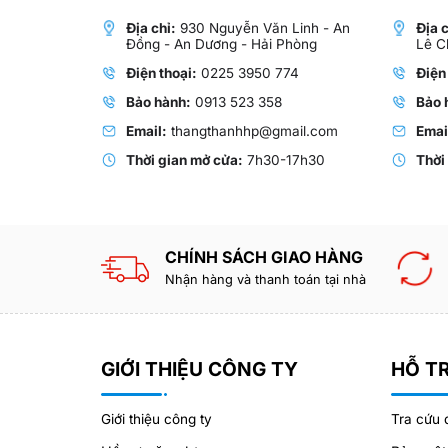
Địa chỉ:
930 Nguyễn Văn Linh - An
Địa c
Đồng - An Dương - Hải Phòng
Lê C
Điện thoại:
0225 3950 774
Điện
Bảo hành:
0913 523 358
Bảo 
Email:
thangthanhhp@gmail.com
Emai
Thời gian mở cửa:
7h30-17h30
Thời
CHÍNH SÁCH GIAO HÀNG
Nhận hàng và thanh toán tại nhà
GIỚI THIỆU CÔNG TY
HỖ T
Giới thiệu công ty
Tra cứu 