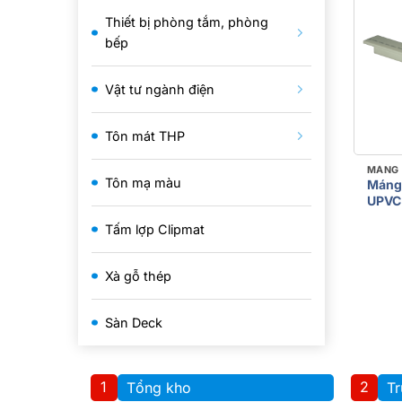
Thiết bị phòng tắm, phòng
bếp
Vật tư ngành điện
Tôn mát THP
MÁNG 
Tôn mạ màu
Máng 
UPVC
Tấm lợp Clipmat
Xà gỗ thép
Sàn Deck
1
2
Tổng kho
Tr