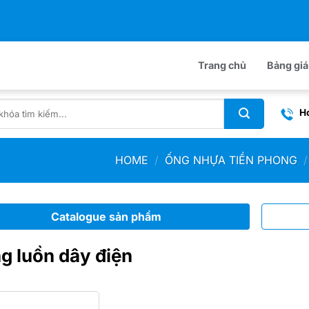
Trang chủ
Bảng gia
Ho
HOME
/
ỐNG NHỰA TIỀN PHONG
/
Catalogue sản phẩm
g luồn dây điện