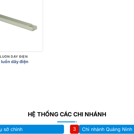
LUỒN DÂY ĐIỆN
luồn dây điện
HỆ THỐNG CÁC CHI NHÁNH
3
ụ sở chính
Chi nhánh Quảng Ninh