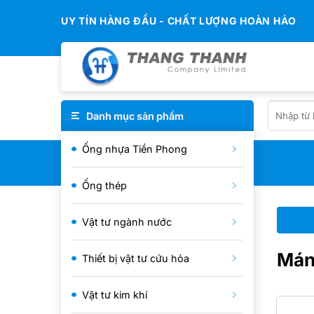
Chuyển
UY TÍN HÀNG ĐẦU - CHẤT LƯỢNG HOÀN HẢO
đến
nội
dung
Search
Danh mục sản phẩm
for:
Ống nhựa Tiền Phong
Ống thép
You need to assign Widgets to
Vật tư ngành nước
"Shop Sidebar"
in
Appearance >
Widgets
to show anything here
Mán
Thiết bị vật tư cứu hỏa
Vật tư kim khí