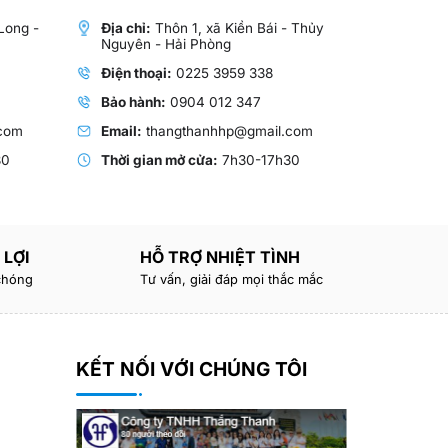
Long -
Địa chỉ:
Thôn 1, xã Kiền Bái - Thủy
Nguyên - Hải Phòng
Điện thoại:
0225 3959 338
Bảo hành:
0904 012 347
com
Email:
thangthanhhp@gmail.com
30
Thời gian mở cửa:
7h30-17h30
 LỢI
HỖ TRỢ NHIỆT TÌNH
 chóng
Tư vấn, giải đáp mọi thắc mắc
KẾT NỐI VỚI CHÚNG TÔI