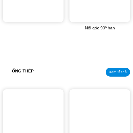
Nối góc 90º hàn
ỐNG THÉP
Xem tất cả