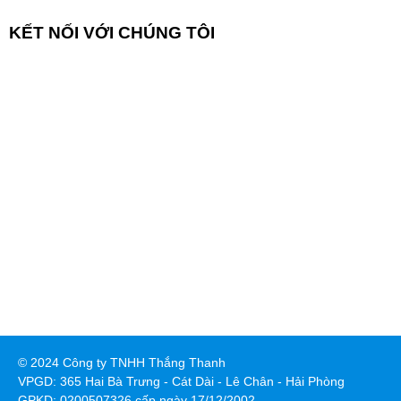
KẾT NỐI VỚI CHÚNG TÔI
© 2024 Công ty TNHH Thắng Thanh
VPGD: 365 Hai Bà Trưng - Cát Dài - Lê Chân - Hải Phòng
GPKD: 0200507326 cấp ngày 17/12/2002