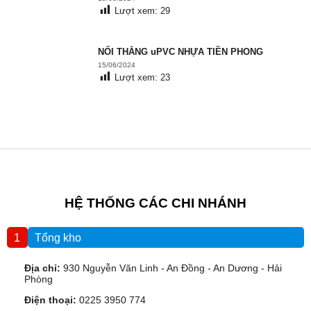
Lượt xem:
29
NỐI THẲNG uPVC NHỰA TIỀN PHONG
15/06/2024
Lượt xem:
23
austin escorts
99club
1xbetไทย
HỆ THỐNG CÁC CHI NHÁNH
1
Tổng kho
Địa chỉ:
930 Nguyễn Văn Linh - An Đồng - An Dương - Hải
Phòng
Điện thoại:
0225 3950 774