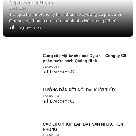
Cấp nước Hải Phòng
21/06/2024
Trải qua hơn một thế kỷ hình thành, xây dựng và phát triển,
đến nay hệ thống cấp nước thành phố Hải Phòng đã trở...
Lượt xem:
87
Cung cấp vật tư cho các Dự án – Công ty Cổ
phần nước sạch Quảng Ninh
21/06/2024
Lượt xem:
49
HƯỚNG DẪN KẾT NỐI ĐAI KHỞI THỦY
15/06/2024
Lượt xem:
62
CÁC LƯU Ý KHI LẮP ĐẶT VAN NHỰA TIỀN
PHONG
15/06/2024