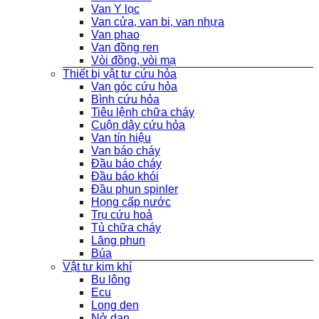
Van Y lọc
Van cửa, van bi, van nhựa
Van phao
Van đồng ren
Vòi đồng, vòi mạ
Thiết bị vật tư cứu hỏa
Van góc cứu hỏa
Bình cứu hỏa
Tiêu lệnh chữa cháy
Cuộn dây cứu hỏa
Van tín hiệu
Van báo cháy
Đầu báo cháy
Đầu báo khói
Đầu phun spinler
Họng cấp nước
Trụ cứu hoả
Tủ chữa cháy
Lăng phun
Búa
Vật tư kim khí
Bu lông
Ecu
Long den
Nở dạn