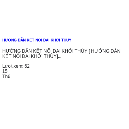
HƯỚNG DẪN KẾT NỐI ĐAI KHỞI THỦY
HƯỚNG DẪN KẾT NỐI ĐAI KHỞI THỦY [ HƯỚNG DẪN
KẾT NỐI ĐAI KHỞI THỦY]...
Lượt xem:
62
15
Th6