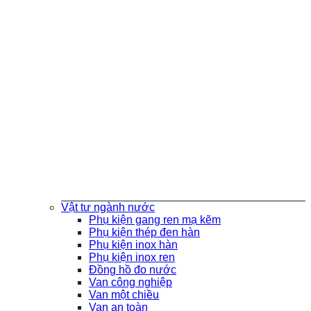
Vật tư ngành nước
Phụ kiện gang ren mạ kẽm
Phụ kiện thép đen hàn
Phụ kiện inox hàn
Phụ kiện inox ren
Đồng hồ đo nước
Van công nghiệp
Van một chiều
Van an toàn