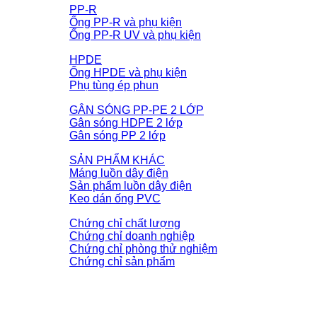
PP-R
Ống PP-R và phụ kiện
Ống PP-R UV và phụ kiện
HPDE
Ống HPDE và phụ kiện
Phụ tùng ép phun
GÂN SÓNG PP-PE 2 LỚP
Gân sóng HDPE 2 lớp
Gân sóng PP 2 lớp
SẢN PHẨM KHÁC
Máng luồn dây điện
Sản phẩm luồn dây điện
Keo dán ống PVC
Chứng chỉ chất lượng
Chứng chỉ doanh nghiệp
Chứng chỉ phòng thử nghiệm
Chứng chỉ sản phẩm