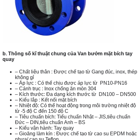
b. Thông số kĩ thuật chung của Van bướm mặt bích tay
quay
– Chất liệu thân : Được chế tạo từ Gang đúc, inox, thép
không gỉ
– Áp lực : Có thể chịu được áp lực từ PN10-PN16
– Cánh trục : Inox chống ăn mòn 304
– Kích thước: Đa dạng kích thước từ DN100 – DN500
– Kiểu lắp : Kết nối mặt bích
– Nhiệt độ: Có thể hoạt động trong môi trường nhiệt độ
từ -5 độ C đến 150 độ C
– Tiêu chuẩn bích: Tiểu chuẩn Nhật – JIS,tiêu chuẩn
Đức – DIN,tiêu chuẩn Anh – BS
– Kiểu vận hành: Tay quay
– Gioăng làm kín : Được chế tạo từ cao su EPDM hoặc
nhựa/ cao su Teflon