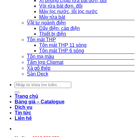
Xi phông chậu rửa bát đơn, đôi
Vòi rửa bát đơn, đôi
Máy lọc nước, lỗi lọc nước
Máy rửa bát
Vật tư ngành điện
Dây điện, cáp điện
Thiết bị điện
Tôn mát THP
Tôn mát THP 11 sóng
Tôn mát THP 6 sóng
Tôn mạ màu
Tấm lợp Clipmat
Xà gỗ thép
Sàn Deck
Search
for:
Trang chủ
Bảng giá – Catalogue
Dịch vụ
Tin tức
Liên hệ