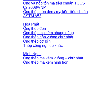
Ống và hộp tôn mạ tiêu chuẩn TCCS
02:2008/VNP
Ống thép tròn đen / mạ kẽm tiêu chuẩn
ASTM A53
Hòa Phát
Ống thép đen
Ống thép mạ kẽm nhúng nóng
Ống thép hộp vuông chữ nhật
Ống thép cỡ lớn
Thép công nghiệp khác
Minh Ngọc
Ống thép mạ kẽm vuông – chữ nhật
Ống thép mạ kẽm hình tròn