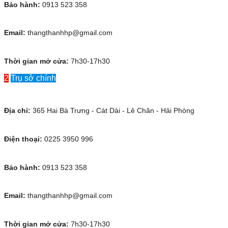
Bảo hành:
0913 523 358
Email:
thangthanhhp@gmail.com
Thời gian mở cửa:
7h30-17h30
2
Trụ sở chính
Địa chỉ:
365 Hai Bà Trưng - Cát Dài - Lê Chân - Hải Phòng
Điện thoại:
0225 3950 996
Bảo hành:
0913 523 358
Email:
thangthanhhp@gmail.com
Thời gian mở cửa:
7h30-17h30