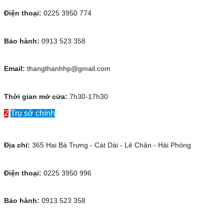
Điện thoại:
0225 3950 774
Bảo hành:
0913 523 358
Email:
thangthanhhp@gmail.com
Thời gian mở cửa:
7h30-17h30
2
Trụ sở chính
Địa chỉ:
365 Hai Bà Trưng - Cát Dài - Lê Chân - Hải Phòng
Điện thoại:
0225 3950 996
Bảo hành:
0913 523 358