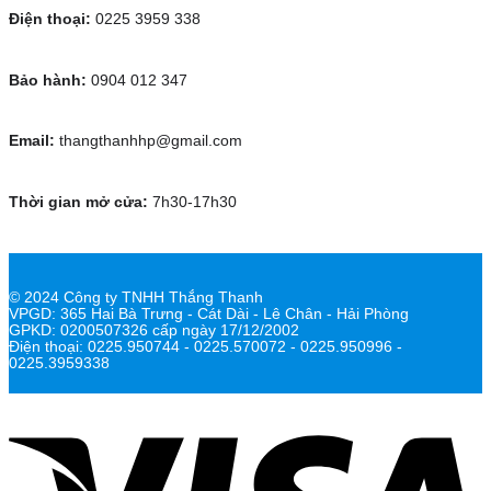
Điện thoại:
0225 3959 338
Bảo hành:
0904 012 347
Email:
thangthanhhp@gmail.com
Thời gian mở cửa:
7h30-17h30
© 2024 Công ty TNHH Thắng Thanh
VPGD: 365 Hai Bà Trưng - Cát Dài - Lê Chân - Hải Phòng
GPKD: 0200507326 cấp ngày 17/12/2002
Điện thoại: 0225.950744 - 0225.570072 - 0225.950996 -
0225.3959338