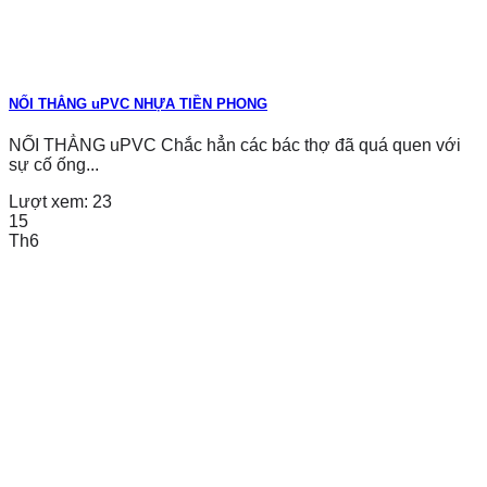
NỐI THẲNG uPVC NHỰA TIỀN PHONG
NỐI THẲNG uPVC Chắc hẳn các bác thợ đã quá quen với
sự cố ống...
Lượt xem:
23
15
Th6