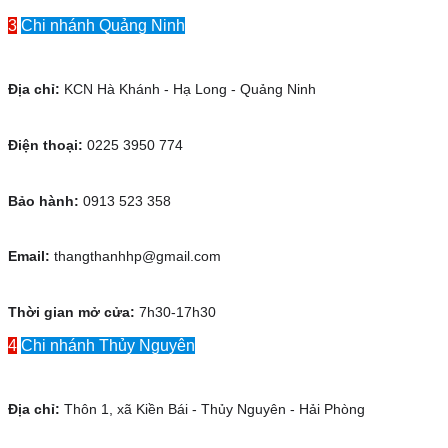
3
Chi nhánh Quảng Ninh
Địa chỉ:
KCN Hà Khánh - Hạ Long - Quảng Ninh
Điện thoại:
0225 3950 774
Bảo hành:
0913 523 358
Email:
thangthanhhp@gmail.com
Thời gian mở cửa:
7h30-17h30
4
Chi nhánh Thủy Nguyên
Địa chỉ:
Thôn 1, xã Kiền Bái - Thủy Nguyên - Hải Phòng