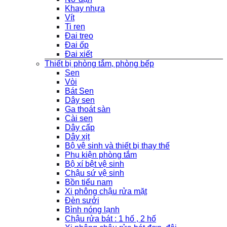
Khay nhựa
Vít
Ti ren
Đai treo
Đai ốp
Đai xiết
Thiết bị phòng tắm, phòng bếp
Sen
Vòi
Bát Sen
Dây sen
Ga thoát sàn
Cài sen
Dây cấp
Dây xịt
Bộ vệ sinh và thiết bị thay thế
Phụ kiện phòng tắm
Bộ xí bệt vệ sinh
Chậu sứ vệ sinh
Bồn tiểu nam
Xi phông chậu rửa mặt
Đèn sưởi
Bình nóng lạnh
Chậu rửa bát : 1 hố , 2 hố