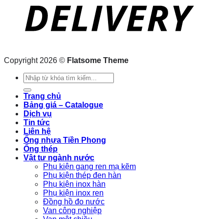
Copyright 2026 ©
Flatsome Theme
Search
for:
Trang chủ
Bảng giá – Catalogue
Dịch vụ
Tin tức
Liên hệ
Ống nhựa Tiền Phong
Ống thép
Vật tư ngành nước
Phụ kiện gang ren mạ kẽm
Phụ kiện thép đen hàn
Phụ kiện inox hàn
Phụ kiện inox ren
Đồng hồ đo nước
Van công nghiệp