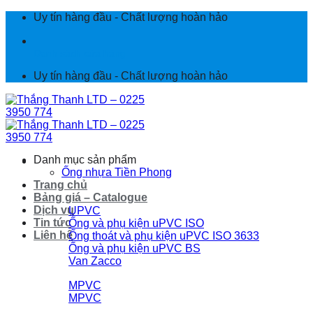
Chuyển
Uy tín hàng đầu - Chất lượng hoàn hảo
đến
nội
Danh sách cửa hàng
dung
Uy tín hàng đầu - Chất lượng hoàn hảo
Danh mục sản phẩm
Ống nhựa Tiền Phong
Trang chủ
Bảng giá – Catalogue
Dịch vụ
UPVC
Tin tức
Ống và phụ kiện uPVC ISO
Liên hệ
Ống thoát và phụ kiện uPVC ISO 3633
Ống và phụ kiện uPVC BS
Van Zacco
MPVC
MPVC