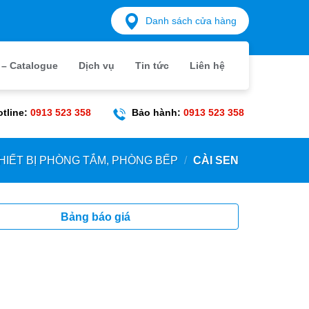
Danh sách cửa hàng
́ – Catalogue
Dịch vụ
Tin tức
Liên hệ
otline:
0913 523 358
Bảo hành:
0913 523 358
HIẾT BỊ PHÒNG TẮM, PHÒNG BẾP
/
CÀI SEN
Bảng báo giá