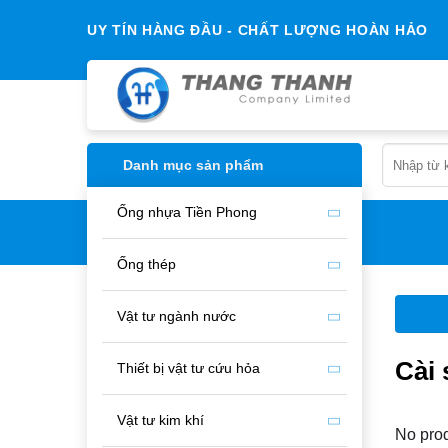
Chuyển
UY TÍN HÀNG ĐẦU - CHẤT LƯỢNG HOÀN HẢO
đến
nội
dung
Search
Danh mục sản phẩm
for:
Ống nhựa Tiền Phong
Ống thép
You need to assign Widgets to
Vật tư ngành nước
"Shop Sidebar"
in
Appearance >
Widgets
to show anything here
Cài 
Thiết bị vật tư cứu hỏa
Vật tư kim khí
No prod