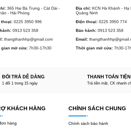
chỉ:
365 Hai Bà Trưng - Cát Dài -
Địa chỉ:
KCN Hà Khánh - Hạ 
hân - Hải Phòng
Quảng Ninh
 thoại:
0225 3950 996
Điện thoại:
0225 3950 774
hành:
0913 523 358
Bảo hành:
0913 523 358
l:
thangthanhhp@gmail.com
Email:
thangthanhhp@gmail
 gian mở cửa:
7h30-17h30
Thời gian mở cửa:
7h30-17
ĐỔI TRẢ DỄ DÀNG
THANH TOÁN TIỆN
1 đổi 1 trong 15 ngày
Trả tiền mặt, CK nhanh c
RỢ KHÁCH HÀNG
CHÍNH SÁCH CHUNG
 đơn hàng
Chính sách bảo hành