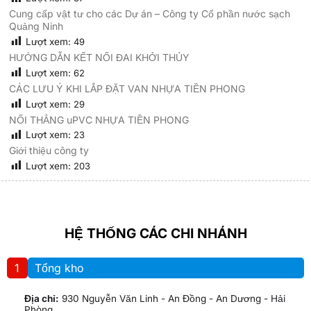
Cung cấp vật tư cho các Dự án – Công ty Cổ phần nước sạch
Quảng Ninh
Lượt xem:
49
HƯỚNG DẪN KẾT NỐI ĐAI KHỞI THỦY
Lượt xem:
62
CÁC LƯU Ý KHI LẮP ĐẶT VAN NHỰA TIỀN PHONG
Lượt xem:
29
NỐI THẲNG uPVC NHỰA TIỀN PHONG
Lượt xem:
23
Giới thiệu công ty
Lượt xem:
203
HỆ THỐNG CÁC CHI NHÁNH
1
Tổng kho
Địa chỉ:
930 Nguyễn Văn Linh - An Đồng - An Dương - Hải
Phòng