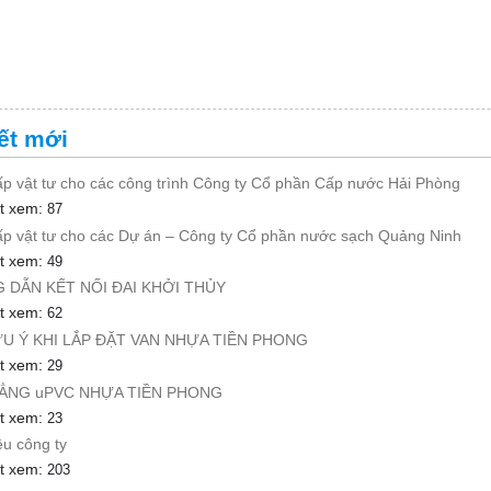
ết mới
p vật tư cho các công trình Công ty Cổ phần Cấp nước Hải Phòng
t xem:
87
p vật tư cho các Dự án – Công ty Cổ phần nước sạch Quảng Ninh
t xem:
49
DẪN KẾT NỐI ĐAI KHỞI THỦY
t xem:
62
U Ý KHI LẮP ĐẶT VAN NHỰA TIỀN PHONG
t xem:
29
HẲNG uPVC NHỰA TIỀN PHONG
t xem:
23
ệu công ty
t xem:
203