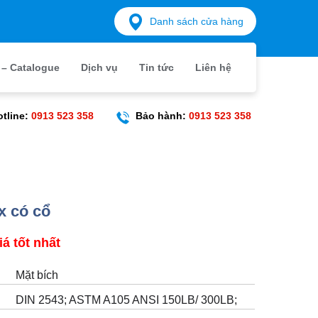
Danh sách cửa hàng
́ – Catalogue
Dịch vụ
Tin tức
Liên hệ
otline:
0913 523 358
Bảo hành:
0913 523 358
x có cổ
iá tốt nhất
Mặt bích
DIN 2543; ASTM A105 ANSI 150LB/ 300LB;