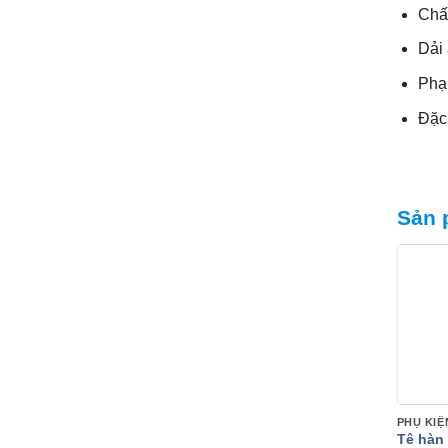
Chất
Dải
Phạ
Đặc 
Sản 
PHỤ KIỆ
Tê hàn