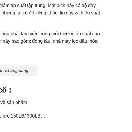
giảm áp suất tập trung. Mặt bích này có độ dày
nhưng lại có độ vững chắc, tin cậy và hiệu suất
hống phải làm việc trong môi trường áp suất cao
ện này bao gồm: đóng tàu, nhà máy lọc dầu, hóa
iểm và ứng dụng
cổ :
 về sản phẩm :
áp lực 150LB/ 300LB…