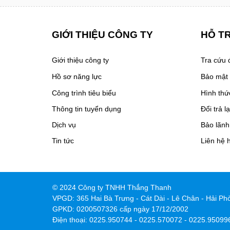
GIỚI THIỆU CÔNG TY
HỖ T
Giới thiệu công ty
Tra cứu
Hồ sơ năng lực
Bảo mật 
Công trình tiêu biểu
Hình thứ
Thông tin tuyển dụng
Đổi trả l
Dịch vụ
Bảo lãn
Tin tức
Liên hệ 
© 2024 Công ty TNHH Thắng Thanh
VPGD: 365 Hai Bà Trưng - Cát Dài - Lê Chân - Hải Ph
GPKD: 0200507326 cấp ngày 17/12/2002
Điện thoại: 0225.950744 - 0225.570072 - 0225.95099