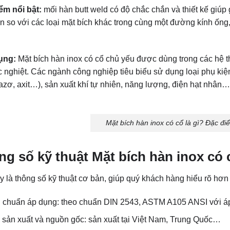
ểm nổi bật:
mối hàn butt weld có độ chắc chắn và thiết kế giúp 
 so với các loại mặt bích khác trong cùng một đường kính ống, 
ụng:
Mặt bích hàn inox có cổ chủ yếu được dùng trong các hệ t
c nghiệt. Các ngành công nghiệp tiêu biểu sử dụng loại phụ ki
azơ, axit…), sản xuất khí tự nhiên, năng lượng, điện hạt nhân…
Mặt bích hàn inox có cổ là gì? Đặc đ
g số kỹ thuật Mặt bích hàn inox có 
y là thông số kỹ thuật cơ bản, giúp quý khách hàng hiểu rõ hơn
u chuẩn áp dụng: theo chuẩn DIN 2543, ASTM A105 ANSI với 
sản xuất và nguồn gốc: sản xuất tại Việt Nam, Trung Quốc…