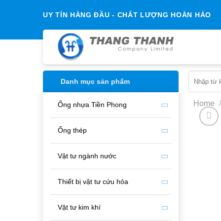
Chuyển
UY TÍN HÀNG ĐẦU - CHẤT LƯỢNG HOÀN HẢO
đến
nội
dung
Search
Danh mục sản phẩm
for:
Home
/
Ống nhựa Tiền Phong
Ống thép
Vật tư ngành nước
Thiết bị vật tư cứu hỏa
Vật tư kim khí