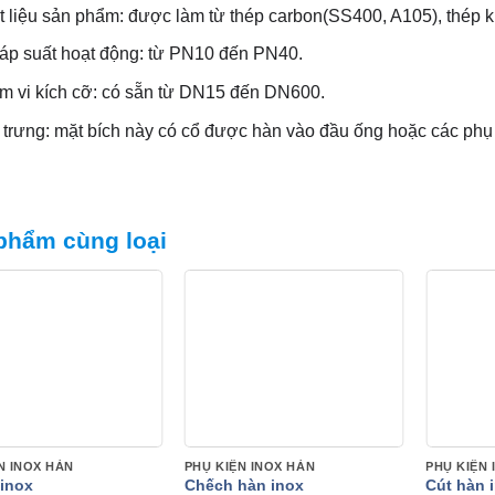
 liệu sản phẩm: được làm từ thép carbon(SS400, A105), thép k
 áp suất hoạt động: từ PN10 đến PN40.
m vi kích cỡ: có sẵn từ DN15 đến DN600.
trưng: mặt bích này có cổ được hàn vào đầu ống hoặc các phụ 
phẩm cùng loại
N INOX HÀN
PHỤ KIỆN INOX HÀN
PHỤ KIỆN 
 inox
Chếch hàn inox
Cút hàn 