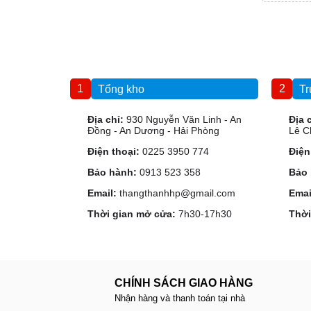
1
2
Tổng kho
Tr
Địa chỉ:
930 Nguyễn Văn Linh - An
Địa 
Đồng - An Dương - Hải Phòng
Lê C
Điện thoại:
0225 3950 774
Điện
Bảo hành:
0913 523 358
Bảo 
Email:
thangthanhhp@gmail.com
Emai
Thời gian mở cửa:
7h30-17h30
Thời
CHÍNH SÁCH GIAO HÀNG
Nhận hàng và thanh toán tại nhà