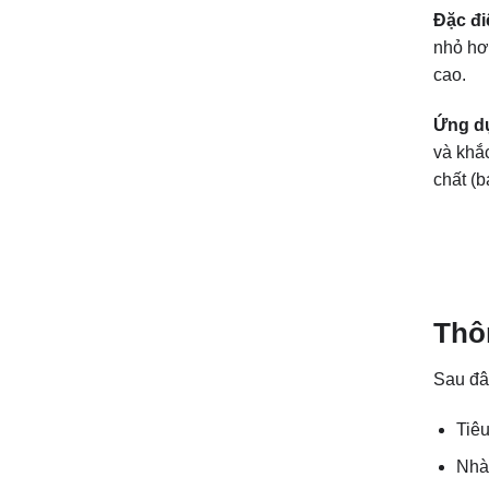
Đặc đi
nhỏ hơn
cao.
Ứng d
và khắ
chất (b
Thôn
Sau đâ
Tiê
Nhà 