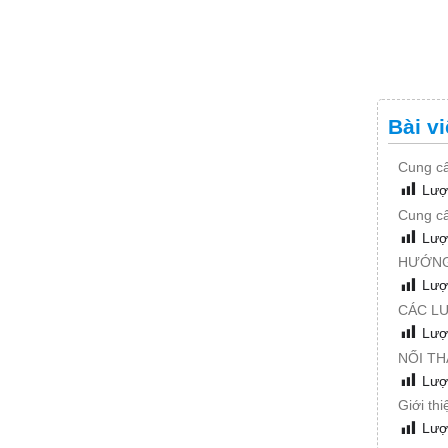
Bài vi
Cung cấ
Lượ
Cung cấ
Lượ
HƯỚNG 
Lượ
CÁC LƯ
Lượ
NỐI T
Lượ
Giới thi
Lượ