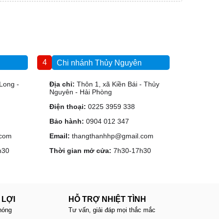
4
Chi nhánh Thủy Nguyên
Long -
Địa chỉ:
Thôn 1, xã Kiền Bái - Thủy
Nguyên - Hải Phòng
Điện thoại:
0225 3959 338
Bảo hành:
0904 012 347
.com
Email:
thangthanhhp@gmail.com
h30
Thời gian mở cửa:
7h30-17h30
 LỢI
HỖ TRỢ NHIỆT TÌNH
hóng
Tư vấn, giải đáp mọi thắc mắc