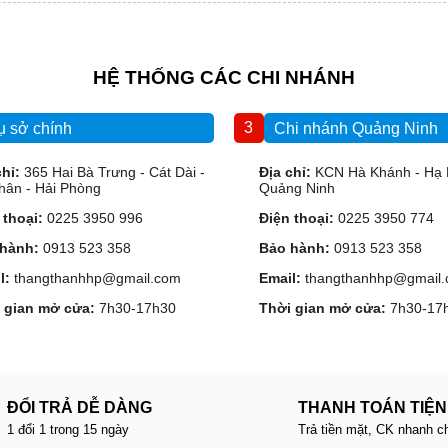
HỆ THỐNG CÁC CHI NHÁNH
3
ụ sở chính
Chi nhánh Quảng Ninh
chỉ:
365 Hai Bà Trưng - Cát Dài -
Địa chỉ:
KCN Hà Khánh - Hạ 
hân - Hải Phòng
Quảng Ninh
 thoại:
0225 3950 996
Điện thoại:
0225 3950 774
hành:
0913 523 358
Bảo hành:
0913 523 358
l:
thangthanhhp@gmail.com
Email:
thangthanhhp@gmail
 gian mở cửa:
7h30-17h30
Thời gian mở cửa:
7h30-17
ĐỔI TRẢ DỄ DÀNG
THANH TOÁN TIỆN
1 đổi 1 trong 15 ngày
Trả tiền mặt, CK nhanh c