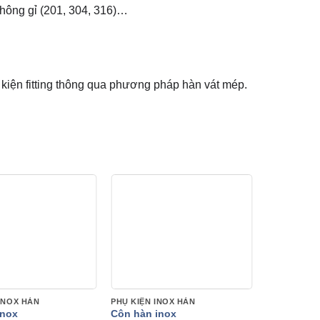
hông gỉ (201, 304, 316)…
kiện fitting thông qua phương pháp hàn vát mép.
INOX HÀN
PHỤ KIỆN INOX HÀN
inox
Côn hàn inox