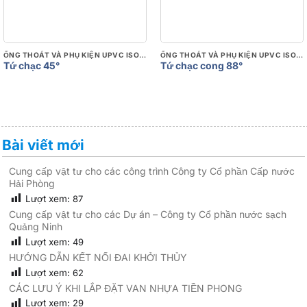
ỐNG THOÁT VÀ PHỤ KIỆN UPVC ISO 3633
ỐNG THOÁT VÀ PHỤ KIỆN UPVC ISO 3633
Tứ chạc 45°
Tứ chạc cong 88°
Bài viết mới
Cung cấp vật tư cho các công trình Công ty Cổ phần Cấp nước
Hải Phòng
Lượt xem:
87
Cung cấp vật tư cho các Dự án – Công ty Cổ phần nước sạch
Quảng Ninh
Lượt xem:
49
HƯỚNG DẪN KẾT NỐI ĐAI KHỞI THỦY
Lượt xem:
62
CÁC LƯU Ý KHI LẮP ĐẶT VAN NHỰA TIỀN PHONG
Lượt xem:
29