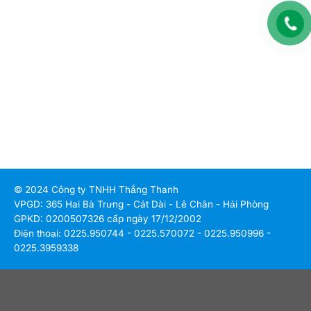
© 2024 Công ty TNHH Thắng Thanh
VPGD: 365 Hai Bà Trưng - Cát Dài - Lê Chân - Hải Phòng
GPKD: 0200507326 cấp ngày 17/12/2002
Điện thoại: 0225.950744 - 0225.570072 - 0225.950996 -
0225.3959338